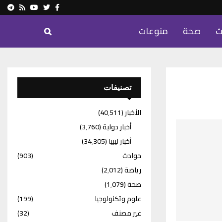
ram
Youtube
Rss
Twitter
Facebook
ث
صحة
منوعات
تصنيفات
الأخبار
(40٬511)
أخبار دولية
(3٬760)
أخبار ليبيا
(34٬305)
حوادث
(903)
رياضة
(2٬012)
صحة
(1٬079)
علوم وتكنولوجيا
(199)
غير مصنف
(32)