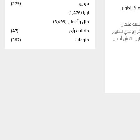
فيديو
(279)
مركز تطوير
ليبيا
(1٬476)
مال وأعمال
(3٬499)
يبية عثمان
مقالات رأي
(47)
ز الوطني لتطوير
لجليل ناقش أمس
منوعات
(367)