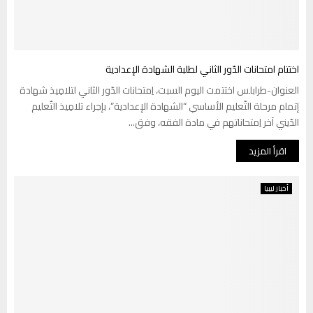
اختتام امتحانات الدّور الثاني لطلبة الشهادة الإعدادية
العنوان-طرابلس اختتمت اليوم السبت، اِمتحانات الدّور الثاني لتلامِيذ شهادة
إتمام مرحلة التّعليم الأساسي “الشهادة الإعدادية”، بإجراء تلامِيذ التّعليم
الدّيني آخر اِمتحاناتهم في مادة الفقه، وفق...
اقرأ المزيد
أخبار ليبيا