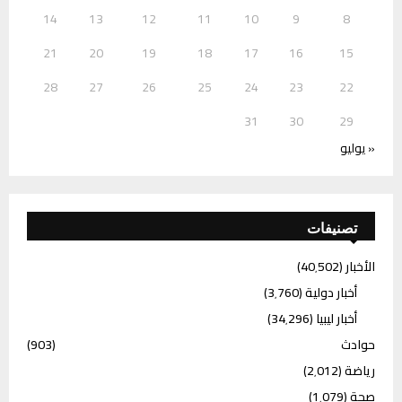
14
13
12
11
10
9
8
21
20
19
18
17
16
15
28
27
26
25
24
23
22
31
30
29
« يوليو
تصنيفات
الأخبار
(40٬502)
أخبار دولية
(3٬760)
أخبار ليبيا
(34٬296)
حوادث
(903)
رياضة
(2٬012)
صحة
(1٬079)