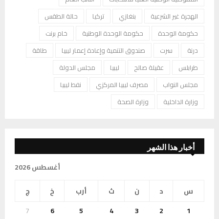
الهجرة غير الشرعية
بنغازي
تركيا
حالة الطقس
حكومة الوحدة
حكومة الوحدة الوطنية
خام برنت
درنة
سرت
صندوق التنمية وإعادة إعمار ليبيا
طاقة
طرابلس
عقيلة صالح
ليبيا
مجلس الدولة
مجلس النواب
مصرف ليبيا المركزي
نفط ليبيا
وزارة الداخلية
وزارة الصحة
أخبار هذا الشهر
أغسطس 2026
س
د
ن
ث
أرب
خ
ج
7
6
5
4
3
2
1