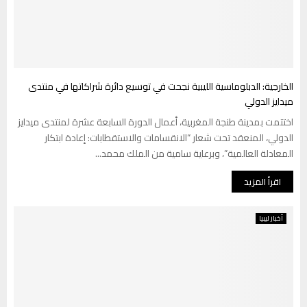
الخارجية: الدبلوماسية الليبية نجحت في توسيع دائرة شراكاتها في منتدى
ميدايز الدولي
اختتمت بمدينة طنجة المغربية، أعمال الدورة السابعة عشرة لمنتدى ميدايز
الدولي، المنعقد تحت شعار “الانقسامات والاستقطابات: إعادة ابتكار
المعادلة العالمية”، وبرعاية سامية من الملك محمد...
اقرأ المزيد
أخبار ليبيا