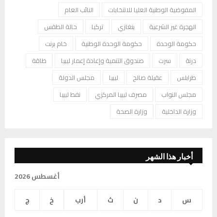
المفوضية الوطنية العليا للانتخابات
النائب العام
الهجرة غير الشرعية
بنغازي
تركيا
حالة الطقس
حكومة الوحدة
حكومة الوحدة الوطنية
خام برنت
درنة
سرت
صندوق التنمية وإعادة إعمار ليبيا
طاقة
طرابلس
عقيلة صالح
ليبيا
مجلس الدولة
مجلس النواب
مصرف ليبيا المركزي
نفط ليبيا
وزارة الداخلية
وزارة الصحة
أخبار هذا الشهر
أغسطس 2026
س
د
ن
ث
أرب
خ
ج