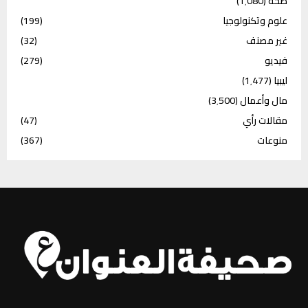
صحة
(1٬080)
علوم وتكنولوجيا
(199)
غير مصنف
(32)
فيديو
(279)
ليبيا
(1٬477)
مال وأعمال
(3٬500)
مقالات رأي
(47)
منوعات
(367)