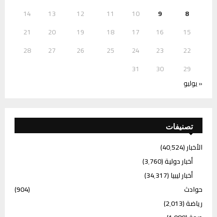
14
13
12
11
10
9
8
21
20
19
18
17
16
15
28
27
26
25
24
23
22
31
30
29
« يوليو
تصنيفات
الأخبار
(40٬524)
أخبار دولية
(3٬760)
أخبار ليبيا
(34٬317)
حوادث
(904)
رياضة
(2٬013)