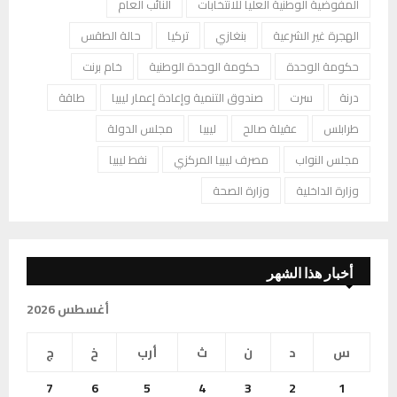
المفوضية الوطنية العليا للانتخابات
النائب العام
الهجرة غير الشرعية
بنغازي
تركيا
حالة الطقس
حكومة الوحدة
حكومة الوحدة الوطنية
خام برنت
درنة
سرت
صندوق التنمية وإعادة إعمار ليبيا
طاقة
طرابلس
عقيلة صالح
ليبيا
مجلس الدولة
مجلس النواب
مصرف ليبيا المركزي
نفط ليبيا
وزارة الداخلية
وزارة الصحة
أخبار هذا الشهر
أغسطس 2026
س
د
ن
ث
أرب
خ
ج
7
6
5
4
3
2
1