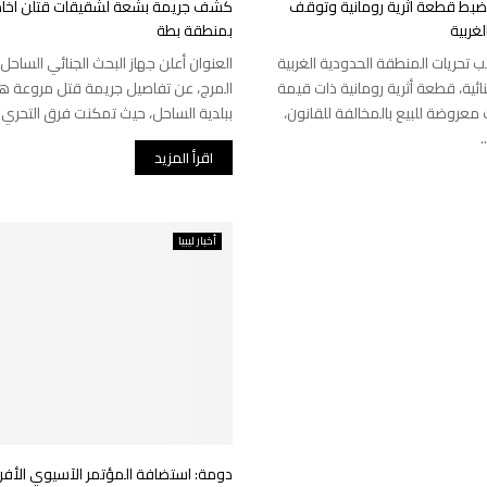
 تضبط قطعة أثرية رومانية وتوقف
كشف جريمة بشعة لشقيقات قتلن أخاه
لغربية
بمنطقة بطة
 تحريات المنطقة الحدودية الغربية
العنوان أعلن جهاز البحث الجنائي الساحل ا
نائية، قطعة أثرية رومانية ذات قيمة
المرج، عن تفاصيل جريمة قتل مروعة 
ت معروضة للبيع بالمخالفة للقانون،
ببلدية الساحل، حيث تمكنت فرق التحري 
اقرأ المزيد
أخبار ليبيا
دومة: استضافة المؤتمر الآسيوي الأفر