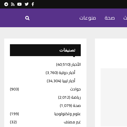
ram
Youtube
Rss
Twitter
Facebook
ث
صحة
منوعات
تصنيفات
الأخبار
(40٬510)
أخبار دولية
(3٬760)
أخبار ليبيا
(34٬304)
حوادث
(903)
رياضة
(2٬012)
صحة
(1٬079)
علوم وتكنولوجيا
(199)
غير مصنف
(32)