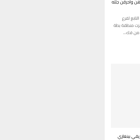
ن وأحرقن جثته
لتابع لفرع
هزت منطقة بطة
من فك...
يقي ببنغازي