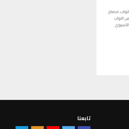
لنواب، مصباح
س النواب
 الآسيوي
تابعنا