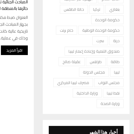
المباحث الجنائية
حائزها بالمنطقة ا
بنغازي
تركيا
حالة الطقس
العنوان ضبط مكتب
حكومة الوحدة
بجهاز المباحث الج
حكومة الوحدة الوطنية
خام برنت
تاريخية عالية كان
وذلك في عملية...
درنة
سرت
اقرأ المزيد
صندوق التنمية وإعادة إعمار ليبيا
طاقة
طرابلس
عقيلة صالح
ليبيا
مجلس الدولة
مجلس النواب
مصرف ليبيا المركزي
نفط ليبيا
وزارة الداخلية
وزارة الصحة
أخبار هذا الشهر