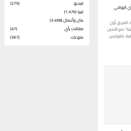
فيديو
(279)
بي اليوناني
ليبيا
(1٬476)
مال وأعمال
(3٬498)
، الفريق أول
مقالات رأي
(47)
نا”، مع الأمين
ية، بانايوتيس
منوعات
(367)