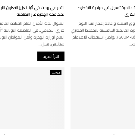
من 530 جهة عالمية تسجل في مبادرة التخطيط
التميمي يبحث في أثينا تعزيز التعاون اللي
لكبرى
لمكافحة الهجرة غير النظامية
 التنمية وإعادة إعمار ليبيا، اليوم
العنوان بحث الأمين العام للقيادة العامة
رة العالمية التنافسية للتخطيط الحضري
خيري التميمي، في العاصمة اليونانية “أثي
– بنغازي الكبرى (GCUPI-B)، تواصل استقطاب الاهتمام
العام لوزارة الهجرة وأمن المواطن اليونان
...
ستاثيس، سبل...
اقرأ المزيد
حوادث