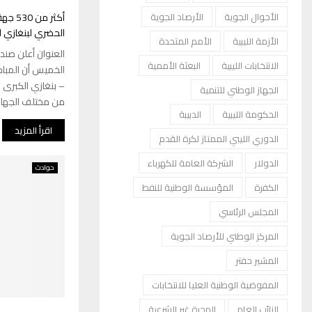
أكثر 
الأحوال الجوية
الأرصاد الجوية
الحضري لبنغازي ا
الأزمة الليبية
الأمم المتحدة
العنوان أعلن صندوق
الانتخابات الليبية
البعثة الأممية
الخميس أن المباد
الجهاز الوطني للتنمية
من مختلف الجهات
الحكومة الليبية
الدبيبة
اقرأ المزيد
الدوري الليبي الممتاز لكرة القدم
الدولار
الشركة العامة للكهرباء
حوادث
الكفرة
المؤسسة الوطنية للنفط
المجلس الرئاسي
المركز الوطني للأرصاد الجوية
المشير حفتر
المفوضية الوطنية العليا للانتخابات
النائب العام
الهجرة غير الشرعية