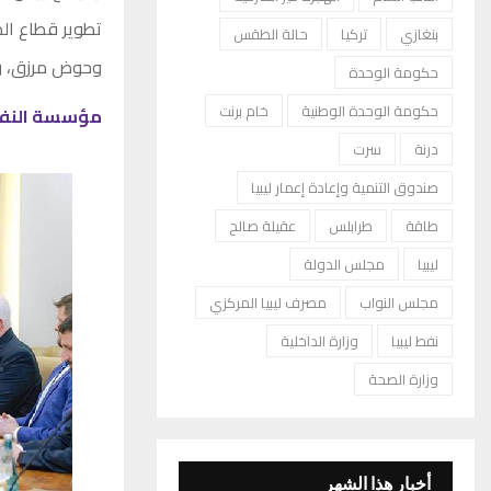
تطوير قطاع الط
بنغازي
تركيا
حالة الطقس
وحوض مرزق، 
حكومة الوحدة
حكومة الوحدة الوطنية
خام برنت
مؤسسة النفط تعلن خفض 
درنة
سرت
صندوق التنمية وإعادة إعمار ليبيا
طاقة
طرابلس
عقيلة صالح
ليبيا
مجلس الدولة
مجلس النواب
مصرف ليبيا المركزي
نفط ليبيا
وزارة الداخلية
وزارة الصحة
أخبار هذا الشهر