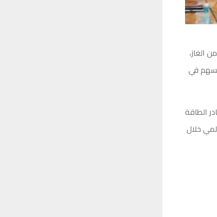
ريليون قدم مكعب من الغاز،
 أن تسهم في
در الطاقة
المي خلال