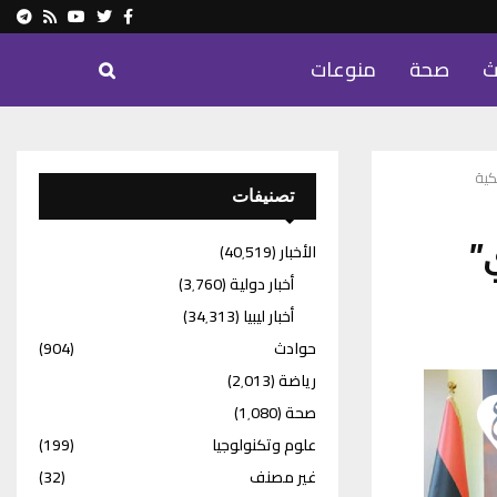
ram
Youtube
Rss
Twitter
Facebook
ث
صحة
منوعات
كية
تصنيفات
”
الأخبار
(40٬519)
أخبار دولية
(3٬760)
أخبار ليبيا
(34٬313)
حوادث
(904)
رياضة
(2٬013)
صحة
(1٬080)
علوم وتكنولوجيا
(199)
غير مصنف
(32)