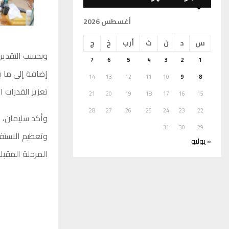
أغسطس 2026
س
د
ن
ث
أرب
خ
ج
7
6
5
4
3
2
1
14
13
12
11
10
9
8
تعزيز القدرات ا
21
20
19
18
17
16
15
28
27
26
25
24
23
22
وأكد سليمان، أ
31
30
29
وتعظيم الاستفا
« يوليو
المرحلة المقبلة