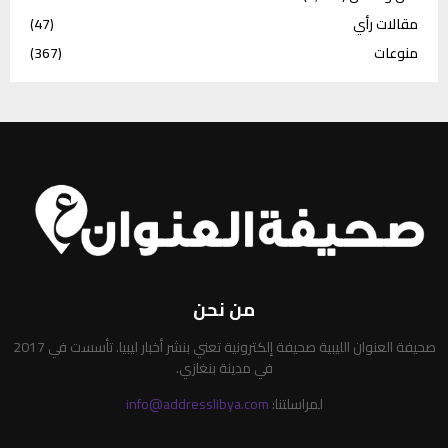
مقالات رأي
(47)
منوعات
(367)
من نحن
صحيفة العنوان الليبية صحيفة إلكترونية تعني بنشر أخبار ليبيا. تأسست في 2017
في مدينة بنغازي.
لمراسلتنا:
info@addresslibya.com