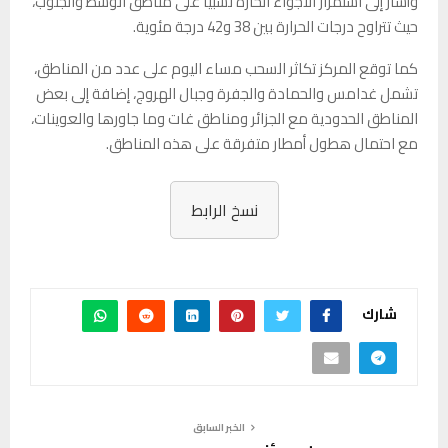
وأشار إلى استمرار الأجواء الحارة نسبيًا على مناطق الوسط والجنوب،
حيث تتراوح درجات الحرارة بين 38 و42 درجة مئوية.
كما توقع المركز تكاثر السحب مساء اليوم على عدد من المناطق،
تشمل غدامس والحمادة والجفرة وجبال الهروج، إضافة إلى بعض
المناطق الحدودية مع الجزائر ومناطق غات وما جاورها والعوينات،
مع احتمال هطول أمطار متفرقة على هذه المناطق.
نسخ الرابط
شارك
الخبر السابق