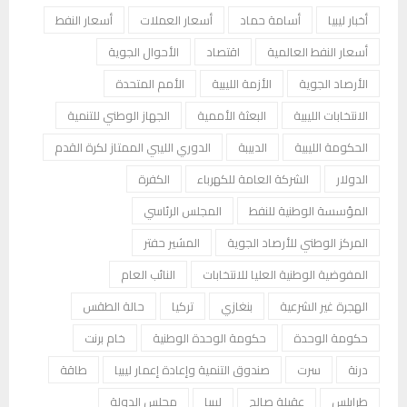
أخبار ليبيا
أسامة حماد
أسعار العملات
أسعار النفط
أسعار النفط العالمية
اقتصاد
الأحوال الجوية
الأرصاد الجوية
الأزمة الليبية
الأمم المتحدة
الانتخابات الليبية
البعثة الأممية
الجهاز الوطني للتنمية
الحكومة الليبية
الدبيبة
الدوري الليبي الممتاز لكرة القدم
الدولار
الشركة العامة للكهرباء
الكفرة
المؤسسة الوطنية للنفط
المجلس الرئاسي
المركز الوطني للأرصاد الجوية
المشير حفتر
المفوضية الوطنية العليا للانتخابات
النائب العام
الهجرة غير الشرعية
بنغازي
تركيا
حالة الطقس
حكومة الوحدة
حكومة الوحدة الوطنية
خام برنت
درنة
سرت
صندوق التنمية وإعادة إعمار ليبيا
طاقة
طرابلس
عقيلة صالح
ليبيا
مجلس الدولة