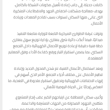
كابلات حديثة، إلى جانب إعادة تأهيل مكونات الشبكة بالكامل،
بهدف معالجة مشكلات انخفاض الجهد والانقطاعات المتكررة
التي عانى منها السكان لسنوات بسبب تقادم المعدات وزيادة
الأحمال.
وتولت غرفة الطوارئ المركزية التابعة للوزارة متابعة التنفيذ
ميدانيًا، فيما أعدّت دائرة شرق بنغازي بإدارة توزيع سهل بنغازي
خطة فنية دقيقة لإعادة توزيع الأحمال الكهربائية داخل التجمع
السكني، بما يضمن استقرار التيار ورفع كفاءة الأداء وفق المعايير
المعتمدة.
وبعد استكمال الأعمال الفنية، تم شحن المحول الجديد وإعادة
تنظيم الأحمال على مختلف أجزاء التجمع، الأمر الذي أسهم في
إنهاء الاختناقات الكهربائية وتحقيق استقرار ملحوظ في التغذية، ما
انعكس إيجابًا على الحياة اليومية للأهالي.
وأعرب سكان المنطقة عن ارتياحهم الكبير عقب إنجاز المشروع،
مثمّنين الجهود المبذولة من الجهات المشرفة والداعمة،
ومؤكدين أن هذه الخطوة وضعت حدًا لمعاناة طويلة مع ضعف