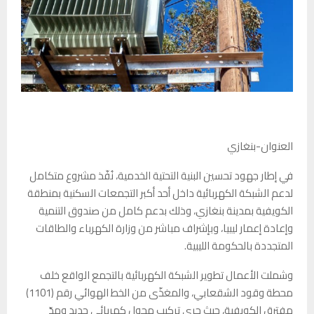
العنوان-بنغازي
في إطار جهود تحسين البنية التحتية الخدمية، نُفّذ مشروع متكامل
لدعم الشبكة الكهربائية داخل أحد أكبر التجمعات السكنية بمنطقة
الكويفية بمدينة بنغازي، وذلك بدعم كامل من صندوق التنمية
وإعادة إعمار ليبيا، وبإشراف مباشر من وزارة الكهرباء والطاقات
المتجددة بالحكومة الليبية.
وشملت الأعمال تطوير الشبكة الكهربائية بالتجمع الواقع خلف
محطة وقود الشقعابي، والمغذّى من الخط الهوائي رقم (1101)
مفترق الكويفية، حيث جرى تركيب محول كهربائي جديد ومدّ