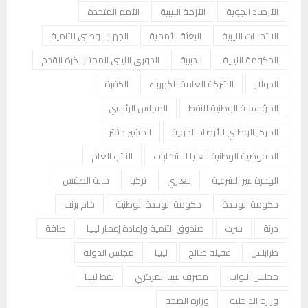
الأرصاد الجوية
الأزمة الليبية
الأمم المتحدة
الانتخابات الليبية
البعثة الأممية
الجهاز الوطني للتنمية
الحكومة الليبية
الدبيبة
الدوري الليبي الممتاز لكرة القدم
الدولار
الشركة العامة للكهرباء
الكفرة
المؤسسة الوطنية للنفط
المجلس الرئاسي
المركز الوطني للأرصاد الجوية
المشير حفتر
المفوضية الوطنية العليا للانتخابات
النائب العام
الهجرة غير الشرعية
بنغازي
تركيا
حالة الطقس
حكومة الوحدة
حكومة الوحدة الوطنية
خام برنت
درنة
سرت
صندوق التنمية وإعادة إعمار ليبيا
طاقة
طرابلس
عقيلة صالح
ليبيا
مجلس الدولة
مجلس النواب
مصرف ليبيا المركزي
نفط ليبيا
وزارة الداخلية
وزارة الصحة