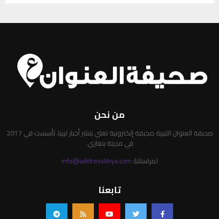
من نحن
صحيفة العنوان الليبية صحيفة إلكترونية تعني بنشر أخبار ليبيا. تأسست في 2017
في مدينة بنغازي.
لمراسلتنا:
info@addresslibya.com
تابعنا