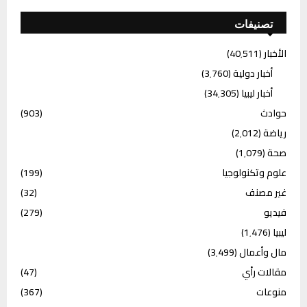
تصنيفات
الأخبار
(40٬511)
أخبار دولية
(3٬760)
أخبار ليبيا
(34٬305)
حوادث
(903)
رياضة
(2٬012)
صحة
(1٬079)
علوم وتكنولوجيا
(199)
غير مصنف
(32)
فيديو
(279)
ليبيا
(1٬476)
مال وأعمال
(3٬499)
مقالات رأي
(47)
منوعات
(367)