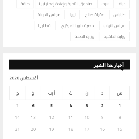
درنة
سرت
صندوق التنمية وإعادة إعمار ليبيا
طاقة
طرابلس
عقيلة صالح
ليبيا
مجلس الدولة
مجلس النواب
مصرف ليبيا المركزي
نفط ليبيا
وزارة الداخلية
وزارة الصحة
أخبار هذا الشهر
أغسطس 2026
س
د
ن
ث
أرب
خ
ج
7
6
5
4
3
2
1
14
13
12
11
10
9
8
21
20
19
18
17
16
15