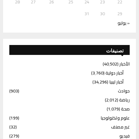
28
27
26
25
24
23
22
31
30
29
« يوليو
تصنيفات
الأخبار
(40٬502)
أخبار دولية
(3٬760)
أخبار ليبيا
(34٬296)
حوادث
(903)
رياضة
(2٬012)
صحة
(1٬079)
علوم وتكنولوجيا
(199)
غير مصنف
(32)
فيديو
(279)