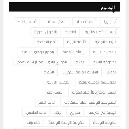
الوسوم
أخبار ليبيا
أسامة حماد
أسعار العملات
أسعار النفط
أسعار النفط العالمية
اقتصاد
الأحوال الجوية
الأرصاد الجوية
الأزمة الليبية
الأمم المتحدة
الانتخابات الليبية
البعثة الأممية
الجهاز الوطني للتنمية
الحكومة الليبية
الدبيبة
الدوري الليبي الممتاز لكرة القدم
الدولار
الشركة العامة للكهرباء
الكفرة
المؤسسة الوطنية للنفط
المجلس الرئاسي
المركز الوطني للأرصاد الجوية
المشير حفتر
المفوضية الوطنية العليا للانتخابات
النائب العام
الهجرة غير الشرعية
بنغازي
تركيا
حالة الطقس
حكومة الوحدة
حكومة الوحدة الوطنية
خام برنت