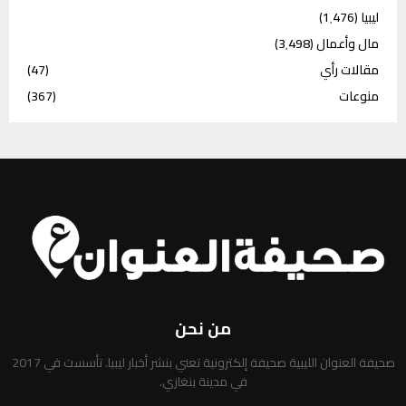
ليبيا
(1٬476)
مال وأعمال
(3٬498)
مقالات رأي
(47)
منوعات
(367)
من نحن
صحيفة العنوان الليبية صحيفة إلكترونية تعني بنشر أخبار ليبيا. تأسست في 2017
في مدينة بنغازي.