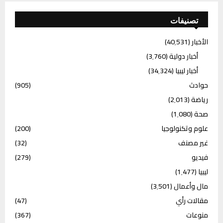
تصنيفات
الأخبار
(40٬531)
أخبار دولية
(3٬760)
أخبار ليبيا
(34٬324)
حوادث
(905)
رياضة
(2٬013)
صحة
(1٬080)
علوم وتكنولوجيا
(200)
غير مصنف
(32)
فيديو
(279)
ليبيا
(1٬477)
مال وأعمال
(3٬501)
مقالات رأي
(47)
منوعات
(367)