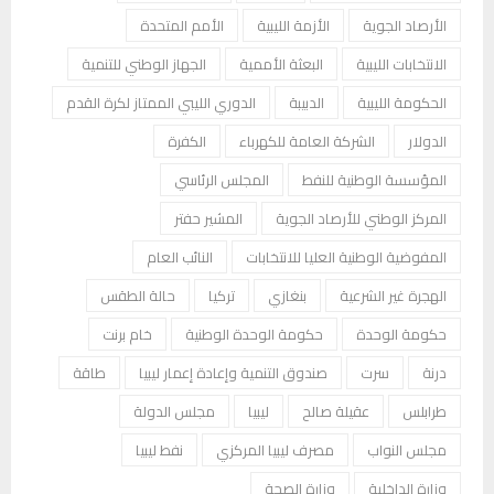
الأرصاد الجوية
الأزمة الليبية
الأمم المتحدة
الانتخابات الليبية
البعثة الأممية
الجهاز الوطني للتنمية
الحكومة الليبية
الدبيبة
الدوري الليبي الممتاز لكرة القدم
الدولار
الشركة العامة للكهرباء
الكفرة
المؤسسة الوطنية للنفط
المجلس الرئاسي
المركز الوطني للأرصاد الجوية
المشير حفتر
المفوضية الوطنية العليا للانتخابات
النائب العام
الهجرة غير الشرعية
بنغازي
تركيا
حالة الطقس
حكومة الوحدة
حكومة الوحدة الوطنية
خام برنت
درنة
سرت
صندوق التنمية وإعادة إعمار ليبيا
طاقة
طرابلس
عقيلة صالح
ليبيا
مجلس الدولة
مجلس النواب
مصرف ليبيا المركزي
نفط ليبيا
وزارة الداخلية
وزارة الصحة