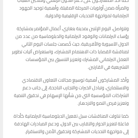
كما أكد المشاركون على دعم التحول الرقمي وتمكين الشباب
والمرأة ضمن أولويات المرحلة المقبلة، وأهمية توحيد الجهود
البرلمانية لمواجهة التحديات الإقليمية والدولية.
وتتواصل، اليوم الإثنين بمدينة بنغازي، أعمال المؤتمر بمشاركة
رؤساء البرلمانات والوفود البرلمانية والدبلوماسية من عدد من
الدول الآسيوية والأفريقية، حيث خُصصت جلسات اليوم الثاني
لمناقشة القضايا ذات الاهتمام المشترك، واستعراض آليات تطوير
العمل البرلماني المشترك وتعزيز التنسيق بين المؤسسات
التشريعية في القارتين.
وأكد المشاركون أهمية توسيع مجالات التعاون الاقتصادي
والاستثماري، وتبادل الخبرات والتجارب الناجحة، إلى جانب دعم
الشراكات المؤسسية التي من شأنها الإسهام في تحقيق التنمية
وتعزيز فرص النمو والازدهار.
كما تناولت المناقشات سبل تفعيل الدبلوماسية البرلمانية كأداة
فاعلة لتعزيز الحوار والتقارب بين الدول، ودعم المبادرات الهادفة
إلى مواجهة التحديات المشتركة وتحقيق الأمن والاستقرار.