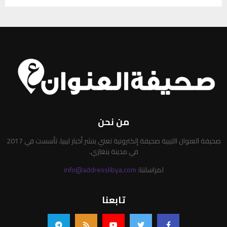
من نحن
صحيفة العنوان الليبية صحيفة إلكترونية تعني بنشر أخبار ليبيا. تأسست في 2017
في مدينة بنغازي.
لمراسلتنا:
info@addresslibya.com
تابعنا