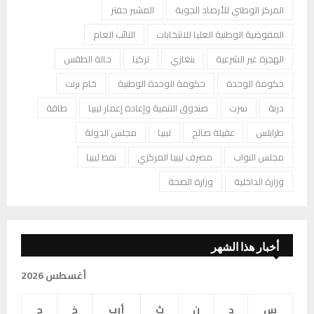
المركز الوطني للأرصاد الجوية
المشير حفتر
المفوضية الوطنية العليا للانتخابات
النائب العام
الهجرة غير الشرعية
بنغازي
تركيا
حالة الطقس
حكومة الوحدة
حكومة الوحدة الوطنية
خام برنت
درنة
سرت
صندوق التنمية وإعادة إعمار ليبيا
طاقة
طرابلس
عقيلة صالح
ليبيا
مجلس الدولة
مجلس النواب
مصرف ليبيا المركزي
نفط ليبيا
وزارة الداخلية
وزارة الصحة
أخبار هذا الشهر
أغسطس 2026
س
د
ن
ث
أرب
خ
ج