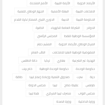
الأرصاد الجوية
الأزمة الليبية
الأمم المتحدة
الانتخابات الليبية
البعثة الأممية
الجهاز الوطني للتنمية
الحكومة الليبية
الدبيبة
الدوري الليبي الممتاز لكرة القدم
الدولار
الشركة العامة للكهرباء
الكفرة
المؤسسة الوطنية للنفط
المجلس الرئاسي
المركز الوطني للأرصاد الجوية
المشير حفتر
المفوضية الوطنية العليا للانتخابات
النائب العام
الهجرة غير الشرعية
بنغازي
تركيا
حالة الطقس
حكومة الوحدة
حكومة الوحدة الوطنية
خام برنت
درنة
سرت
صندوق التنمية وإعادة إعمار ليبيا
طاقة
طرابلس
عقيلة صالح
ليبيا
مجلس الدولة
مجلس النواب
مصرف ليبيا المركزي
نفط ليبيا
وزارة الداخلية
وزارة الصحة