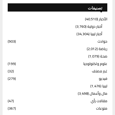
تصنيفات
الأخبار
(40٬510)
أخبار دولية
(3٬760)
أخبار ليبيا
(34٬304)
حوادث
(903)
رياضة
(2٬012)
صحة
(1٬079)
علوم وتكنولوجيا
(199)
غير مصنف
(32)
فيديو
(279)
ليبيا
(1٬476)
مال وأعمال
(3٬498)
مقالات رأي
(47)
منوعات
(367)