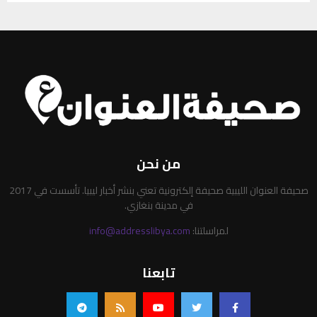
من نحن
صحيفة العنوان الليبية صحيفة إلكترونية تعني بنشر أخبار ليبيا. تأسست في 2017
في مدينة بنغازي.
لمراسلتنا:
info@addresslibya.com
تابعنا