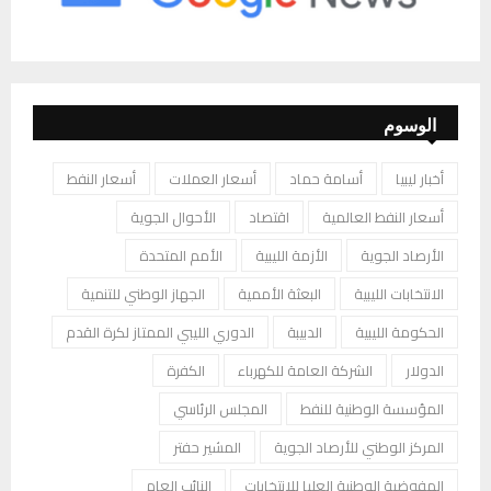
الوسوم
أخبار ليبيا
أسامة حماد
أسعار العملات
أسعار النفط
أسعار النفط العالمية
اقتصاد
الأحوال الجوية
الأرصاد الجوية
الأزمة الليبية
الأمم المتحدة
الانتخابات الليبية
البعثة الأممية
الجهاز الوطني للتنمية
الحكومة الليبية
الدبيبة
الدوري الليبي الممتاز لكرة القدم
الدولار
الشركة العامة للكهرباء
الكفرة
المؤسسة الوطنية للنفط
المجلس الرئاسي
المركز الوطني للأرصاد الجوية
المشير حفتر
المفوضية الوطنية العليا للانتخابات
النائب العام