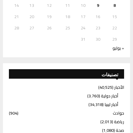
14
13
12
11
10
9
8
21
20
19
18
17
16
15
28
27
26
25
24
23
22
31
30
29
« يوليو
تصنيفات
الأخبار
(40٬525)
أخبار دولية
(3٬760)
أخبار ليبيا
(34٬318)
حوادث
(904)
رياضة
(2٬013)
صحة
(1٬080)