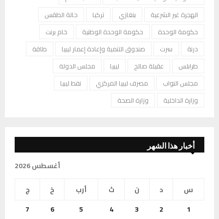
الهجرة غير الشرعية
بنغازي
تركيا
حالة الطقس
حكومة الوحدة
حكومة الوحدة الوطنية
خام برنت
درنة
سرت
صندوق التنمية وإعادة إعمار ليبيا
طاقة
طرابلس
عقيلة صالح
ليبيا
مجلس الدولة
مجلس النواب
مصرف ليبيا المركزي
نفط ليبيا
وزارة الداخلية
وزارة الصحة
أخبار هذا الشهر
أغسطس 2026
س
د
ن
ث
أرب
خ
ج
7
6
5
4
3
2
1