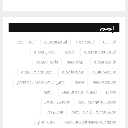
الوسوم
أخبار ليبيا
أسامة حماد
أسعار العملات
أسعار النفط
أسعار النفط العالمية
اقتصاد
الأحوال الجوية
الأرصاد الجوية
الأزمة الليبية
الأمم المتحدة
الانتخابات الليبية
البعثة الأممية
الجهاز الوطني للتنمية
الحكومة الليبية
الدبيبة
الدوري الليبي الممتاز لكرة القدم
الدولار
الشركة العامة للكهرباء
الكفرة
المؤسسة الوطنية للنفط
المجلس الرئاسي
المركز الوطني للأرصاد الجوية
المشير حفتر
المفوضية الوطنية العليا للانتخابات
النائب العام