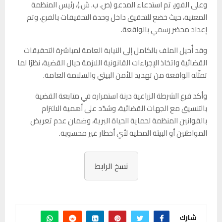
وعلى الفور، تم استدعاء المدعو (ص. ب. ش.)، رئيس المنظمة
المعنية، حيث خضع للتحقيق داخل وحدة التحقيقات بالفرع، وتم
إعداد محضر رسمي بالواقعة.
وقد أُحيل الملف بالكامل إلى النيابة العامة لمباشرة التحقيقات
القضائية واتخاذ الإجراءات القانونية اللازمة حيال القضية، نظرًا لما
تمثّله الواقعة من تهديد للأمن البيئي والسلامة العامة.
وأكد فرع الشرطة الزراعية درنة استمراره في متابعة القضية
بالتنسيق مع الجهات القضائية، وشدّد على أهمية الالتزام
بالقوانين المنظمة لحماية الحياة البرية، وضمان عدم تعريض
المواطنين أو البيئة المحلية لأي أخطار غير محسوبة.
نسخ الرابط
شارك