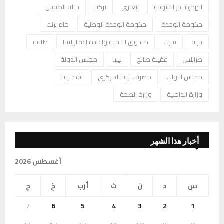
الهجرة غير الشرعية
بنغازي
تركيا
حالة الطقس
حكومة الوحدة
حكومة الوحدة الوطنية
خام برنت
درنة
سرت
صندوق التنمية وإعادة إعمار ليبيا
طاقة
طرابلس
عقيلة صالح
ليبيا
مجلس الدولة
مجلس النواب
مصرف ليبيا المركزي
نفط ليبيا
وزارة الداخلية
وزارة الصحة
أخبار هذا الشهر
أغسطس 2026
س
د
ن
ث
أرب
خ
ج
7
6
5
4
3
2
1