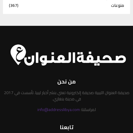
منوعات
(367)
من نحن
صحيفة العنوان الليبية صحيفة إلكترونية تعني بنشر أخبار ليبيا. تأسست في 2017
في مدينة بنغازي.
لمراسلتنا:
info@addresslibya.com
تابعنا