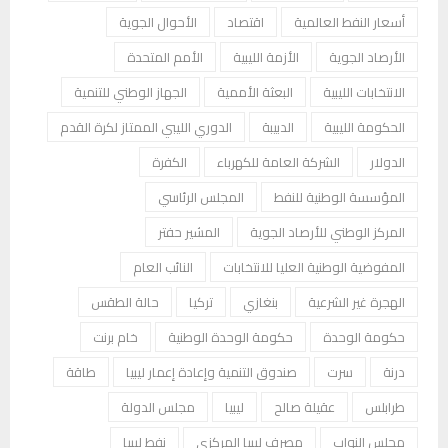
أسعار النفط العالمية
اقتصاد
الأحوال الجوية
الأرصاد الجوية
الأزمة الليبية
الأمم المتحدة
الانتخابات الليبية
البعثة الأممية
الجهاز الوطني للتنمية
الحكومة الليبية
الدبيبة
الدوري الليبي الممتاز لكرة القدم
الدولار
الشركة العامة للكهرباء
الكفرة
المؤسسة الوطنية للنفط
المجلس الرئاسي
المركز الوطني للأرصاد الجوية
المشير حفتر
المفوضية الوطنية العليا للانتخابات
النائب العام
الهجرة غير الشرعية
بنغازي
تركيا
حالة الطقس
حكومة الوحدة
حكومة الوحدة الوطنية
خام برنت
درنة
سرت
صندوق التنمية وإعادة إعمار ليبيا
طاقة
طرابلس
عقيلة صالح
ليبيا
مجلس الدولة
مجلس النواب
مصرف ليبيا المركزي
نفط ليبيا