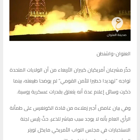
العنوان-واشنطن
حذّر مشرعان أمريكيان كبيران الأربعاء من أن الولايات المتحدة
تواجه “تهديدا خطيرا للأمن القومي” لم يوضحا طبيعته، بينما
ذكرت وسائل إعلام عدة أنه يتعلق بقدرات عسكرية روسية.
وفي بيان غامض أجبر زملاءه من قادة الكونغرس على طمأنة
الرأي العام بأنه لا يوجد سبب مباشر للذعر، حثّ رئيس لجنة
الاستخبارات في مجلس النواب الأمريكي مايكل تورنر