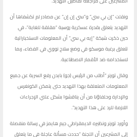
المشرعين على مراجعة تفاصيل التهديد.
ونقلت “إن بي سي” و”سي إن إن” عن مصادر لم تكشفاها أن
التهديد يتعلق بقدرة عسكرية روسية “مقلقة للغاية”، في
حين ذكرت شبكة “إيه بي سي” أن المعلومات الاستخباراتية
تتعلق برغبة موسكو في وضع سلاح نووي في الفضاء، ربما
لاستخدامه ضد الأقمار الاصطناعية.
وقال تورنر “أطلب من الرئيس (جو) بايدن رفع السرية عن جميع
المعلومات المتعلقة بهذا التهديد حتى يتمكن الكونغرس
والإدارة وحلفاؤنا من أن يناقشوا بشكل علني الإجراءات
اللازمة للرد على هذا التهديد”.
وأورد تورنر ونظيره الديمقراطي جيم هايمز في رسالة منفصلة
إلى المشرعين أن اللجنة “حددت مسألة عاجلة في ما يتعلق