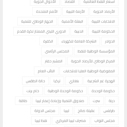
أسعار النفط العالمية
اقتصاد
الأحوال الجوية
الأرصاد الجوية
الأزمة الليبية
الأمم المتحدة
الانتخابات الليبية
البعثة الأممية
الجهاز الوطني للتنمية
الحكومة الليبية
الدبيبة
الدوري الليبي الممتاز لكرة القدم
الدولار
الشركة العامة للكهرباء
الكفرة
المؤسسة الوطنية للنفط
المجلس الرئاسي
المركز الوطني للأرصاد الجوية
المشير حفتر
المفوضية الوطنية العليا للانتخابات
النائب العام
الهجرة غير الشرعية
بنغازي
تركيا
حالة الطقس
حكومة الوحدة
حكومة الوحدة الوطنية
خام برنت
درنة
سرت
صندوق التنمية وإعادة إعمار ليبيا
طاقة
طرابلس
عقيلة صالح
ليبيا
مجلس الدولة
مجلس النواب
مصرف ليبيا المركزي
نفط ليبيا