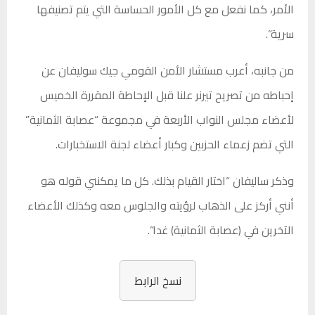
الأمر، كما نفعل مع كل الأمور الحساسة التي يتم تصنيفها
سرية”.
من جانبه، أعرب مستشار الأمن القومي جيك سوليفان عن
إحباطه من تصريح تيرنر علنا قبل الإحاطة المقررة الخميس
لأعضاء مجلس النواب الأربعة في مجموعة “عصابة الثمانية”
التي تضم زعماء الحزبين وكبار أعضاء لجنة الاستخبارات.
وذكر ساليفان “اختار القيام بذلك. كل ما يمكنني قوله هو
أنني أركز على الذهاب لرؤيته والجلوس معه وكذلك الأعضاء
الآخرين في (عصابة الثمانية) غدا”.
نسخ الرابط