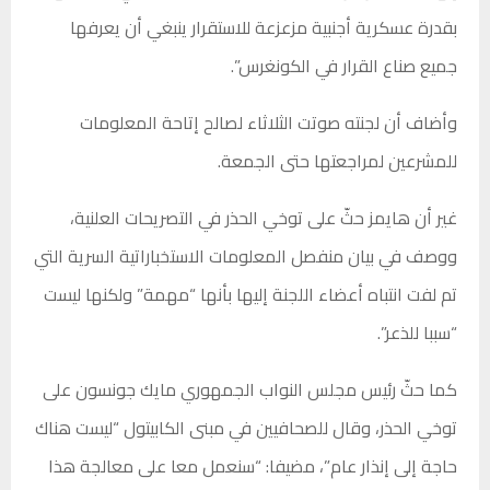
بقدرة عسكرية أجنبية مزعزعة للاستقرار ينبغي أن يعرفها
جميع صناع القرار في الكونغرس”.
وأضاف أن لجنته صوتت الثلاثاء لصالح إتاحة المعلومات
للمشرعين لمراجعتها حتى الجمعة.
غير أن هايمز حثّ على توخي الحذر في التصريحات العلنية،
ووصف في بيان منفصل المعلومات الاستخباراتية السرية التي
تم لفت انتباه أعضاء اللجنة إليها بأنها “مهمة” ولكنها ليست
“سببا للذعر”.
كما حثّ رئيس مجلس النواب الجمهوري مايك جونسون على
توخي الحذر، وقال للصحافيين في مبنى الكابيتول “ليست هناك
حاجة إلى إنذار عام”، مضيفا: “سنعمل معا على معالجة هذا