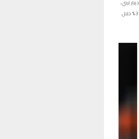
 في سنة 2023 بلغت أكثر من 3 مليارات دينار ليبي،
لافتة إلى أنها حققت فائضًا يقدر بـ 808.3 مليون دينار عن سنة 2022، أي بنسبة زيادة 37% خلال