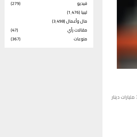
فيديو
(279)
ليبيا
(1٬476)
مال وأعمال
(3٬498)
مقالات رأي
(47)
منوعات
(367)
تجاوزت الإيرادات الكلية المحققة لمصلحة الضرائب الليبية في سنة 2023 ما قيمته الـ 3 مليارات دينار