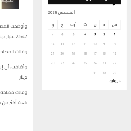
أغسطس 2026
س
د
ن
ث
أرب
خ
ج
7
6
5
4
3
2
1
2.542 مليار دينار، أي بنسبة زيادة 58% عن المقدر بالميزانية العامة بمبلغ 1.6 مليار دينار.
14
13
12
11
10
9
8
وقالت المصلحة، إن الضرائب
21
20
19
18
17
16
15
28
27
26
25
24
23
22
31
30
29
دينار.
« يوليو
بلغت أكثر من 474.5 مليون دينار ليبي.