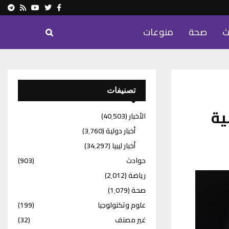
ram
Youtube
Rss
Twitter
Facebook
ث
صحة
منوعات
تصنيفات
لية
الأخبار
(40٬503)
أخبار دولية
(3٬760)
أخبار ليبيا
(34٬297)
حوادث
(903)
رياضة
(2٬012)
صحة
(1٬079)
علوم وتكنولوجيا
(199)
غير مصنف
(32)