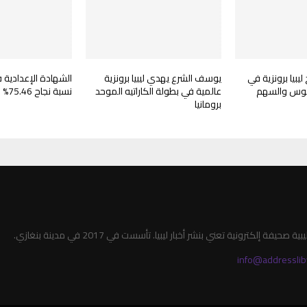
بيا برونزية في
يوسف الشرع يهدي ليبيا برونزية
الشهادة الإعدادية ف
لقوس والسهم
عالمية في بطولة الكاراتيه الموحد
نسبة نجاح 75.46% في الدور الأول
برومانيا
صحيفة إلكترونية تعني بنشر أخبار ليبيا. تأسست في 2017 في مدينة بنغازي.
info@addresslib