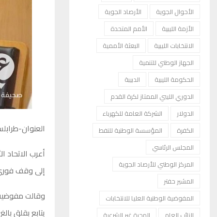
الأحوال الجوية
الأرصاد الجوية
الأزمة الليبية
الأمم المتحدة
الانتخابات الليبية
البعثة الأممية
الجهاز الوطني للتنمية
الحكومة الليبية
الدبيبة
الدوري الليبي الممتاز لكرة القدم
الدولار
الشركة العامة للكهرباء
العنوان-طرابل
الكفرة
المؤسسة الوطنية للنفط
المجلس الرئاسي
أعرب الاتحاد ا
المركز الوطني للأرصاد الجوية
إلى وقف فوري لل
المشير حفتر
وقالت مفوضية 
المفوضية الوطنية العليا للانتخابات
يتابع بقلق بال
النائب العام
الهجرة غير الشرعية