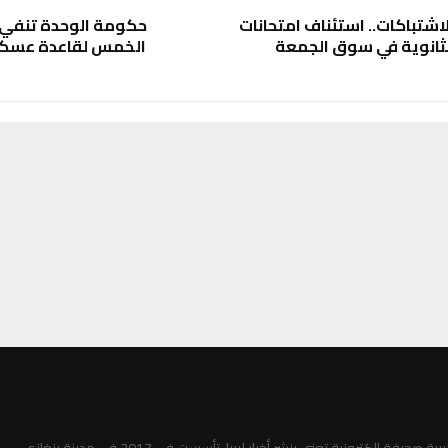
شتباكات.. استئناف امتحانات
حكومة الوحدة تنفي 
للثانوية في سوق الجمعة
الخمس لقاعدة عسكري
ل