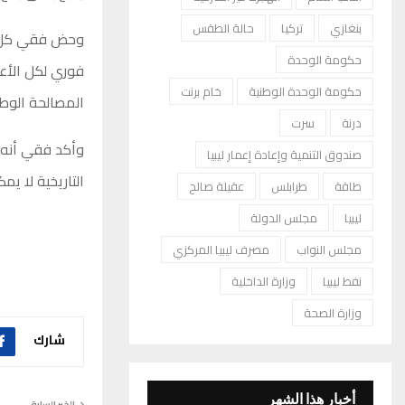
بنغازي
تركيا
حالة الطقس
وحض فقي كل ال
حكومة الوحدة
فوري لكل الأعم
حكومة الوحدة الوطنية
خام برنت
المصالحة الوطن
درنة
سرت
وأكد فقي أنه لا
صندوق التنمية وإعادة إعمار ليبيا
التاريخية لا يمك
طاقة
طرابلس
عقيلة صالح
ليبيا
مجلس الدولة
مجلس النواب
مصرف ليبيا المركزي
نفط ليبيا
وزارة الداخلية
وزارة الصحة
شارك
أخبار هذا الشهر
الخبر السابق