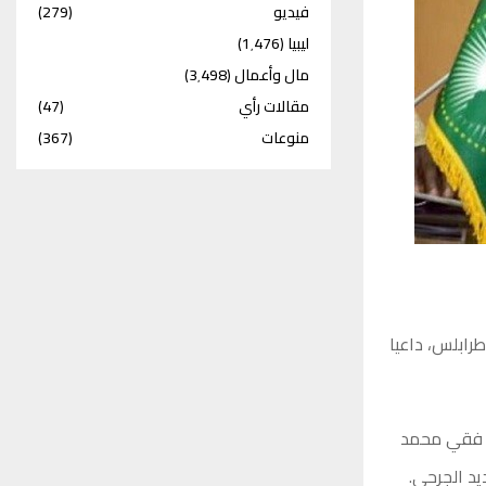
فيديو
(279)
ليبيا
(1٬476)
مال وأعمال
(3٬498)
مقالات رأي
(47)
منوعات
(367)
طرابلس، داعيا
ى فقي محمد
يد الجرحى.