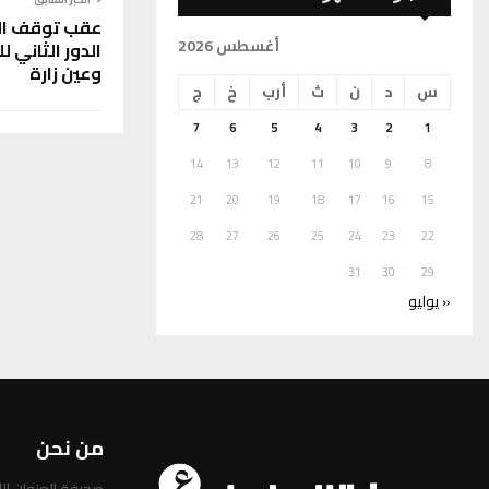
عقب توقف الا
أغسطس 2026
الدور الثاني 
وعين زارة
س
د
ن
ث
أرب
خ
ج
7
6
5
4
3
2
1
14
13
12
11
10
9
8
21
20
19
18
17
16
15
28
27
26
25
24
23
22
31
30
29
« يوليو
من نحن