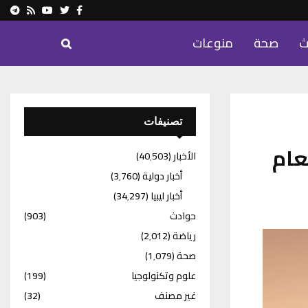
ram
Youtube
Rss
Twitter
Facebook
ث
صحة
منوعات
تصنيفات
عام
الأخبار
(40٬503)
أخبار دولية
(3٬760)
أخبار ليبيا
(34٬297)
حوادث
(903)
رياضة
(2٬012)
صحة
(1٬079)
علوم وتكنولوجيا
(199)
غير مصنف
(32)