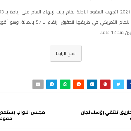
العقود الآجلة للخام الأميركي في طريقها لتحقيق ارتف
ذ 12 عاما.
نسخ الرابط
لطريق تلتقي رؤساء لجان
مجلس النواب يستمع ا
مفوضية