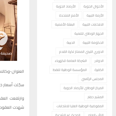
الأحوال الجوية
الأرصاد الجوية
الأزمة الليبية
الأمم المتحدة
الانتخابات الليبية
البعثة الأممية
الجهاز الوطني للتنمية
الحكومة الليبية
الدبيبة
الدوري الليبي الممتاز لكرة القدم
الدولار
الشركة العامة للكهرباء
الكفرة
المؤسسة الوطنية للنفط
العنوان-وكالا
المجلس الرئاسي
سجّلت أسعار خا
المركز الوطني للأرصاد الجوية
المشير حفتر
المفوضية الوطنية العليا للانتخابات
شهدت العقود تراجعا بنسبة 1.5 في المئة إلى 33
النائب العام
الهجرة غير الشرعية