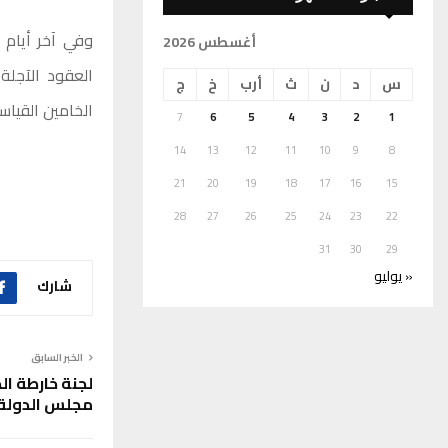
أغسطس 2026
س
د
ن
ث
أرب
خ
ج
الخامين القياسيين من
7
6
5
4
3
2
1
14
13
12
11
10
9
8
21
20
19
18
17
16
15
28
27
26
25
24
23
22
31
30
29
« يوليو
شارك
الخبر السابق
لجنة خارطة ا
مجلس الدولة