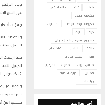
وجاء الارتفاع 
بنغازي
تركيا
حالة الطقس
على النمو الاق
حكومة الوحدة
حكومة الوحدة الوطنية
خام برنت
وسجّلت أسعار ا
درنة
سرت
صندوق التنمية وإعادة إعمار ليبيا
للبرميل مقارنة بالافتتاحية
طاقة
طرابلس
عقيلة صالح
ليبيا
مجلس الدولة
مجلس النواب
مصرف ليبيا المركزي
75.72 دولارا للبرميل.
نفط ليبيا
وزارة الداخلية
وزارة الصحة
وتوقع تقرير ع
تأثير محدود و
مستفيدا من آما
أخبار هذا الشهر