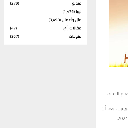
فيديو
(279)
ليبيا
(1٬476)
مال وأعمال
(3٬498)
مقالات رأي
(47)
منوعات
(367)
ام الجديد.
 سنتا أو 0.86 في المائة إلى 78.45 دولارا للبرميل، بعد أن