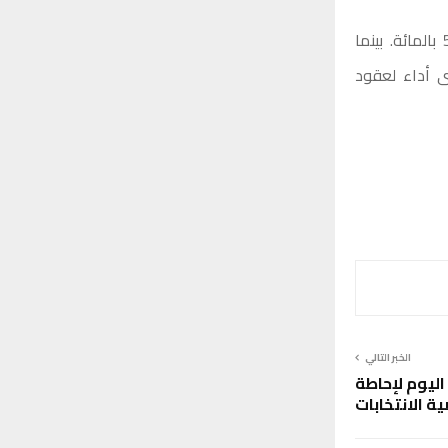
وفي آخر أيام 2021 اتجهت العقود الآجلة لخام برنت لإنهاء العام على زيادة بـ 53 بالمائة. بينما
اع بـ 57 بالمائة. وهو أقوى أداء لعقود
الخبر التالي
ليوم لإحاطة
 الانتخابات