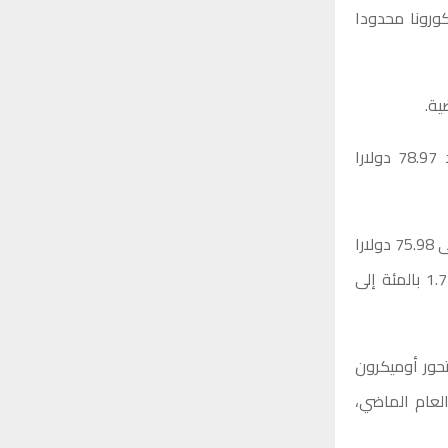
كورونا محدودا
ية.
وانخفضت العقود الآجلة لأسعار خام برنت مارس المقبل 0.23 بالمائة لتتداول عند 78.97 دولارا
كما ارتفعت العقود الآجلة لخام غرب تكساس الأمريكي 77 سنتا أو 1.02 في المائة إلى 75.98 دولارا
للبرميل، لتتجه نحو تعويض التراجع الذي جاء في ختام الجلسة الماضية عندما سجل 1.7 بالمئة إلى
حور أوميكرون
لعام الماضي،